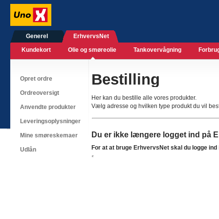
Generel
ErhvervsNet
Kundekort
Olie og smøreolie
Tankovervågning
Forbru
Bestilling
Opret ordre
Ordreoversigt
Her kan du bestille alle vores produkter.
Vælg adresse og hvilken type produkt du vil bes
Anvendte produkter
Leveringsoplysninger
Du er ikke længere logget ind på 
Mine smøreskemaer
For at at bruge ErhvervsNet skal du logge ind 
Udlån